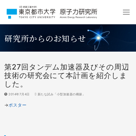
コ
ン
テ
ン
ツ
研究所からのお知らせ
へ
ス
キ
ッ
プ
第27回タンデム加速器及びその周辺
技術の研究会にて本計画を紹介しま
した。
2014年7月4日
新たな試み「小型加速器の構築」
→
ポスター