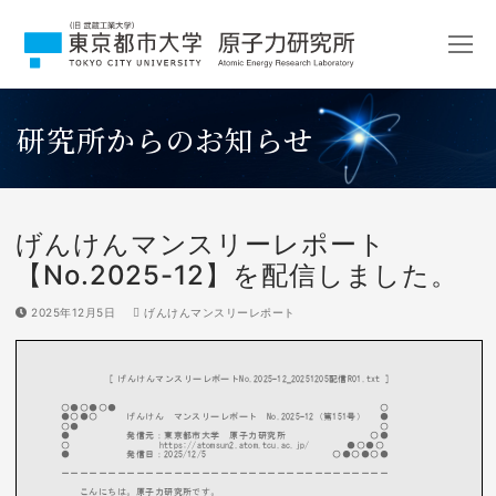
コ
ン
テ
ン
ツ
研究所からのお知らせ
へ
ス
キ
ッ
プ
げんけんマンスリーレポート
【No.2025-12】を配信しました。
2025年12月5日
げんけんマンスリーレポート