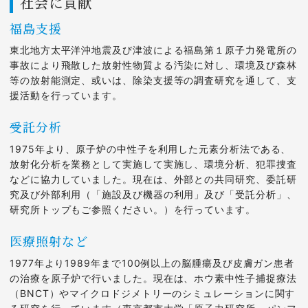
社会に貢献
福島支援
東北地方太平洋沖地震及び津波による福島第１原子力発電所の
事故により飛散した放射性物質よる汚染に対し、環境及び森林
等の放射能測定、或いは、除染支援等の調査研究を通して、支
援活動を行っています。
受託分析
1975年より、原子炉の中性子を利用した元素分析法である、
放射化分析を業務として実施して実施し、環境分析、犯罪捜査
などに協力していました。現在は、外部との共同研究、委託研
究及び外部利用（「施設及び機器の利用」及び「受託分析」、
研究所トップもご参照ください。）を行っています。
医療照射など
1977年より1989年まで100例以上の脳腫瘍及び皮膚ガン患者
の治療を原子炉で行いました。現在は、ホウ素中性子捕捉療法
（BNCT）やマイクロドジメトリーのシミュレーションに関す