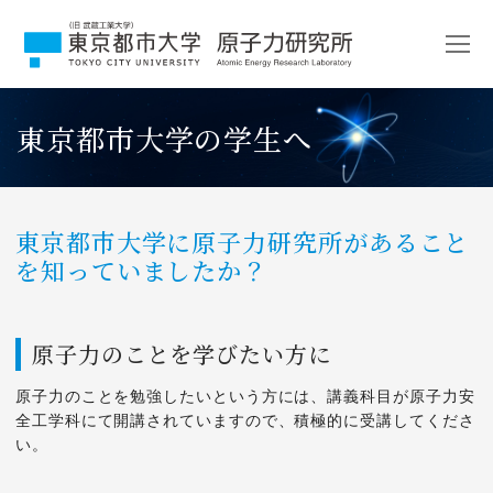
コ
ン
テ
ン
ツ
東京都市大学の学生へ
へ
ス
キ
ッ
プ
東京都市大学に原子力研究所があること
を知っていましたか？
原子力のことを学びたい方に
原子力のことを勉強したいという方には、講義科目が原子力安
全工学科にて開講されていますので、積極的に受講してくださ
い。