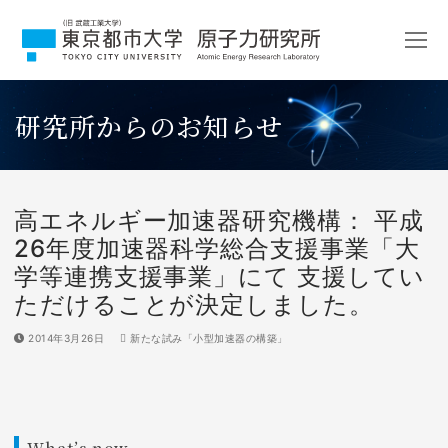
コ
ン
テ
ン
ツ
研究所からのお知らせ
へ
ス
キ
ッ
プ
高エネルギー加速器研究機構： 平成
26年度加速器科学総合支援事業「大
学等連携支援事業」にて 支援してい
ただけることが決定しました。
2014年3月26日
新たな試み「小型加速器の構築」