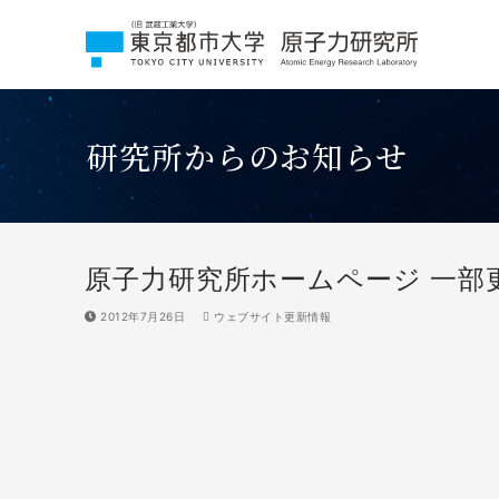
コ
ン
テ
ン
ツ
へ
研究所からのお知らせ
ス
キ
ッ
プ
原子力研究所ホームページ 一部
2012年7月26日
ウェブサイト更新情報