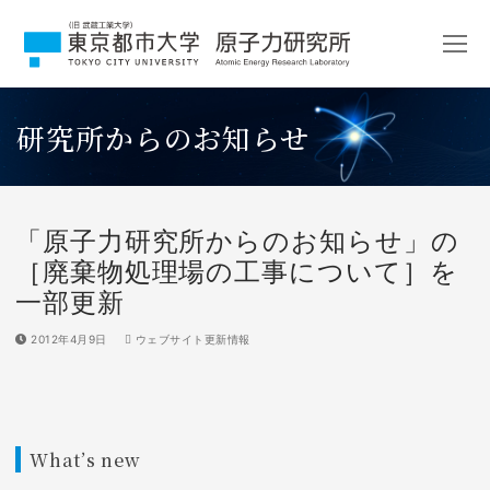
コ
ン
テ
ン
ツ
研究所からのお知らせ
へ
ス
キ
ッ
プ
「原子力研究所からのお知らせ」の
［廃棄物処理場の工事について］を
一部更新
2012年4月9日
ウェブサイト更新情報
What’s new