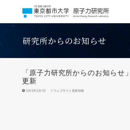
コ
ン
テ
ン
ツ
へ
研究所からのお知らせ
ス
キ
ッ
プ
「原子力研究所からのお知らせ
更新
2012年2月1日
ウェブサイト更新情報