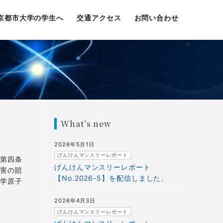
京都市大学の学生へ
交通アクセス
お問い合わせ
What’s new
2026年5月1日
げんけんマンスリーレポート
」第四条
げんけんマンスリーレポート
損害の賠
【No.2026-5】を配信しました。
大学原子
2026年4月3日
げんけんマンスリーレポート