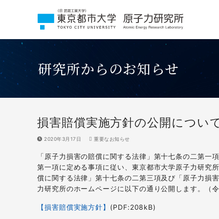
コ
ン
テ
ン
ツ
へ
研究所からのお知らせ
ス
キ
ッ
プ
損害賠償実施方針の公開につい
2020年3月17日
重要なお知らせ
「原子力損害の賠償に関する法律」第十七条の二第一
第一項に定める事項に従い、東京都市大学原子力研究
償に関する法律」第十七条の二第三項及び「原子力損
力研究所のホームページに以下の通り公開します。（
【損害賠償実施方針】
(PDF:208kB)