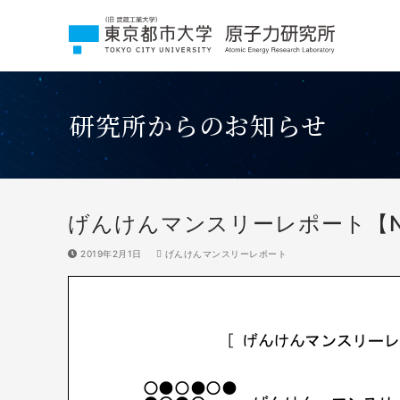
コ
ン
テ
ン
ツ
へ
研究所からのお知らせ
ス
キ
ッ
プ
げんけんマンスリーレポート【No
2019年2月1日
げんけんマンスリーレポート