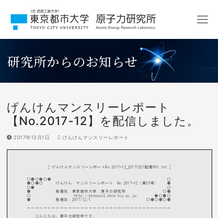
コ
ン
テ
ン
ツ
研究所からのお知らせ
へ
ス
キ
ッ
プ
げんけんマンスリーレポート
【No.2017-12】を配信しました。
2017年12月1日
げんけんマンスリーレポート