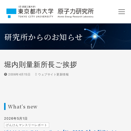
コ
ン
テ
ン
ツ
研究所からのお知らせ
へ
ス
キ
ッ
プ
堀内則量新所長ご挨拶
2006年4月15日
ウェブサイト更新情報
What’s new
2026年5月1日
げんけんマンスリーレポート