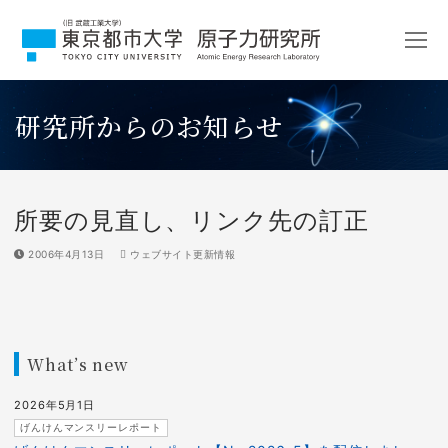
コ
ン
テ
ン
ツ
研究所からのお知らせ
へ
ス
キ
ッ
プ
所要の見直し、リンク先の訂正
2006年4月13日
ウェブサイト更新情報
What’s new
2026年5月1日
げんけんマンスリーレポート