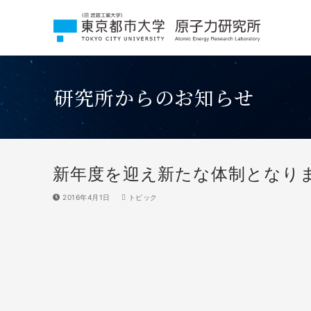
コ
ン
テ
ン
ツ
へ
研究所からのお知らせ
ス
キ
ッ
プ
新年度を迎え新たな体制となり
2016年4月1日
トピック