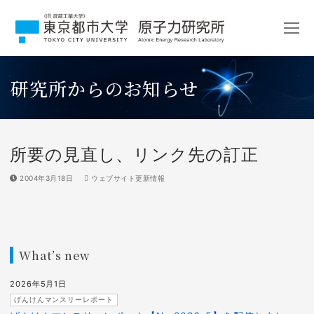
コ
ン
テ
ン
ツ
研究所からのお知らせ
へ
ス
キ
ッ
プ
所要の見直し、リンク先の訂正
2004年3月18日
ウェブサイト更新情報
What’s new
2026年5月1日
げんけんマンスリーレポート