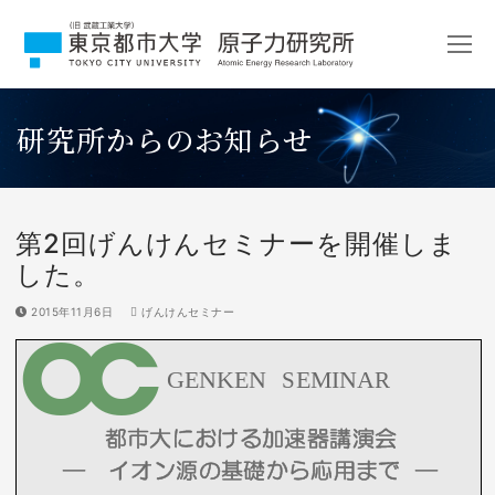
コ
ン
テ
ン
ツ
研究所からのお知らせ
へ
ス
キ
ッ
プ
第2回げんけんセミナーを開催しま
した。
2015年11月6日
げんけんセミナー