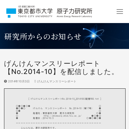
コ
ン
テ
ン
ツ
研究所からのお知らせ
へ
ス
キ
ッ
プ
げんけんマンスリーレポート
【No.2014-10】を配信しました。
2014年10月3日
げんけんマンスリーレポート