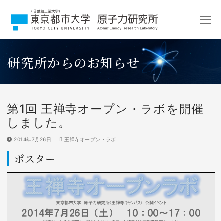
コ
ン
テ
ン
ツ
研究所からのお知らせ
へ
ス
キ
ッ
プ
第1回 王禅寺オープン・ラボを開催
しました。
2014年7月26日
王禅寺オープン・ラボ
ポスター