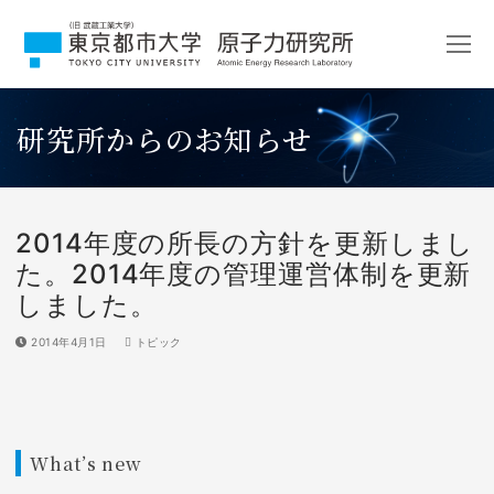
コ
ン
テ
ン
ツ
研究所からのお知らせ
へ
ス
キ
ッ
プ
2014年度の所長の方針を更新しまし
た。2014年度の管理運営体制を更新
しました。
2014年4月1日
トピック
What’s new