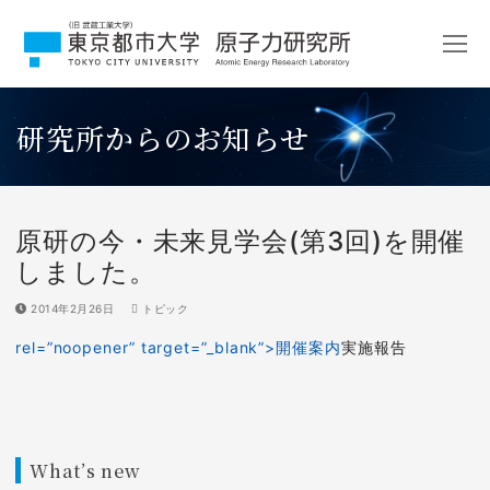
コ
ン
テ
ン
ツ
研究所からのお知らせ
へ
ス
キ
ッ
プ
原研の今・未来見学会(第3回)を開催
しました。
2014年2月26日
トピック
rel=”noopener” target=”_blank”>開催案内
実施報告
What’s new