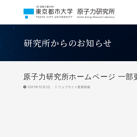
コ
ン
テ
ン
ツ
へ
研究所からのお知らせ
ス
キ
ッ
プ
原子力研究所ホームページ 一部
2021年12月1日
ウェブサイト更新情報