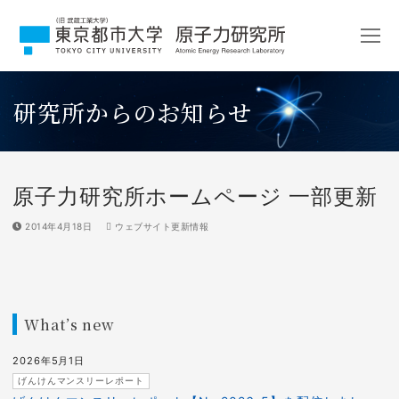
コ
ン
テ
ン
ツ
研究所からのお知らせ
へ
ス
キ
ッ
プ
原子力研究所ホームページ 一部更新
2014年4月18日
ウェブサイト更新情報
What’s new
2026年5月1日
げんけんマンスリーレポート