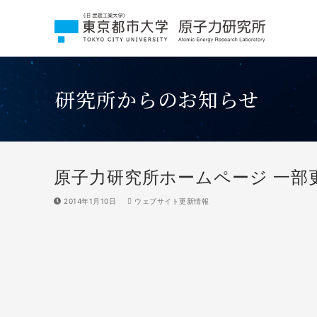
コ
ン
テ
ン
ツ
へ
研究所からのお知らせ
ス
キ
ッ
プ
原子力研究所ホームページ 一部
2014年1月10日
ウェブサイト更新情報