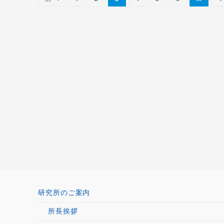
稿
の
ペ
ー
ジ
送
り
研究所のご案内
所長挨拶