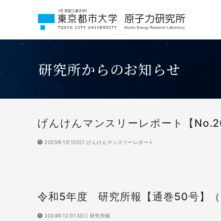
コ
ン
テ
ン
ツ
へ
研究所からのお知らせ
ス
キ
ッ
プ
げんけんマンスリーレポート【No.2
2025年1月10日
げんけんマンスリーレポート
令和5年度 研究所報【通巻50号】（20
2024年12月13日
研究所報