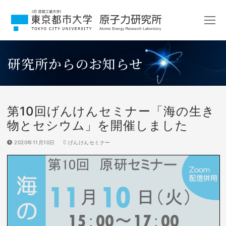
コ
ン
テ
ン
ツ
研究所からのお知らせ
へ
ス
キ
ッ
プ
第10回げんけんセミナー「海の生き
物とセシウム」を開催しました
2020年11月10日
げんけんセミナー